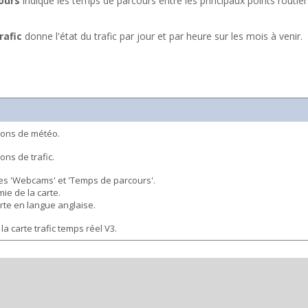
ours
indique les temps de parcours entre les principaux points routier
rafic
donne l'état du trafic par jour et par heure sur les mois à venir.
ions de météo.
ons de trafic.
es 'Webcams' et 'Temps de parcours'.
ie de la carte.
arte en langue anglaise.
a carte trafic temps réel V3.