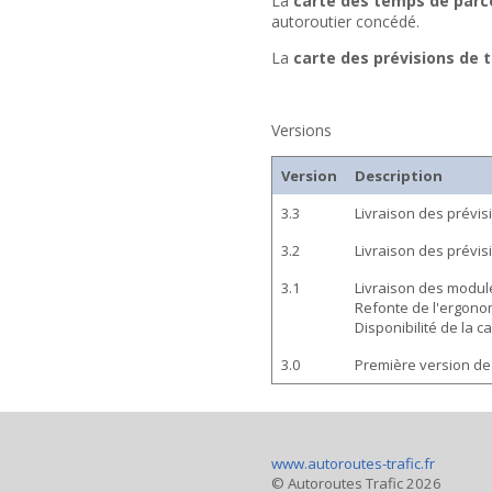
La
carte des temps de parc
autoroutier concédé.
La
carte des prévisions de t
Versions
Version
Description
3.3
Livraison des prévis
3.2
Livraison des prévisi
3.1
Livraison des modul
Refonte de l'ergonom
Disponibilité de la c
3.0
Première version de l
www.autoroutes-trafic.fr
© Autoroutes Trafic 2026